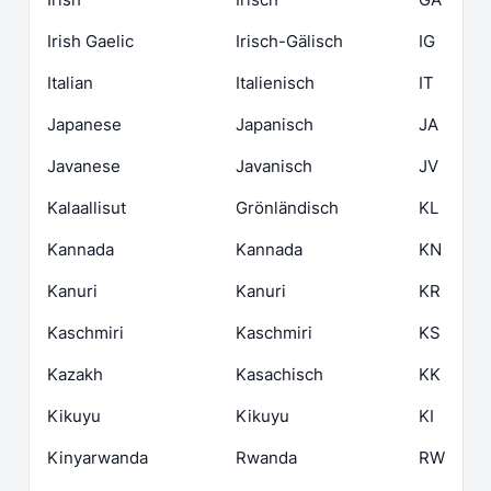
Irish Gaelic
Irisch-Gälisch
IG
Italian
Italienisch
IT
Japanese
Japanisch
JA
Javanese
Javanisch
JV
Kalaallisut
Grönländisch
KL
Kannada
Kannada
KN
Kanuri
Kanuri
KR
Kaschmiri
Kaschmiri
KS
Kazakh
Kasachisch
KK
Kikuyu
Kikuyu
KI
Kinyarwanda
Rwanda
RW