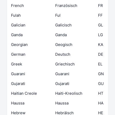
French
Französisch
FR
Fulah
Ful
FF
Galician
Galicisch
GL
Ganda
Ganda
LG
Georgian
Geogisch
KA
German
Deutsch
DE
Greek
Griechisch
EL
Guarani
Guarani
GN
Gujarati
Gujarati
GU
Haitian Creole
Haiti-Kreolisch
HT
Haussa
Haussa
HA
Hebrew
Hebräisch
HE