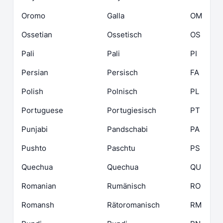
Oromo
Galla
OM
Ossetian
Ossetisch
OS
Pali
Pali
PI
Persian
Persisch
FA
Polish
Polnisch
PL
Portuguese
Portugiesisch
PT
Punjabi
Pandschabi
PA
Pushto
Paschtu
PS
Quechua
Quechua
QU
Romanian
Rumänisch
RO
Romansh
Rätoromanisch
RM