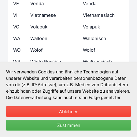
VE
Venda
Venda
VI
Vietnamese
Vietnamesisch
VO
Volapuk
Volapuk
WA
Walloon
Wallonisch
WO
Wolof
Wolof
WR
White Russian
Weißrussisch
Wir verwenden Cookies und ähnliche Technologien auf
XH
Xhosa
Xhosa
unserer Website und verarbeiten personenbezogene Daten
von dir (z.B. IP-Adresse), um z.B. Medien von Drittanbietern
YI
Yiddish
Jiddisch
einzubinden oder Zugriffe auf unsere Website zu analysieren.
YO
Yoruba
Joruba
Die Datenverarbeitung kann auch erst in Folge gesetzter
Cookies stattfinden. Wir teilen diese Daten mit Dritten, die wir
ZA
Zhuang
Zhuang
in den Privatsphäre-Einstellungen benennen.
Weitere
Ablehnen
Infos...
ZH
Chinese
Chinesisch
Zustimmen
ZU
Zulu
Zulu