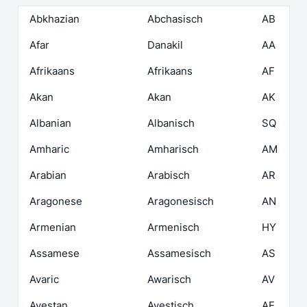
Abkhazian
Abchasisch
AB
Afar
Danakil
AA
Afrikaans
Afrikaans
AF
Akan
Akan
AK
Albanian
Albanisch
SQ
Amharic
Amharisch
AM
Arabian
Arabisch
AR
Aragonese
Aragonesisch
AN
Armenian
Armenisch
HY
Assamese
Assamesisch
AS
Avaric
Awarisch
AV
Avestan
Avestisch
AE