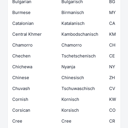
Bulgarian
Bulgarisch
BG
Burmese
Birmanisch
MY
Catalonian
Katalanisch
CA
Central Khmer
Kambodschanisch
KM
Chamorro
Chamorro
CH
Chechen
Tschetschenisch
CE
Chichewa
Nyanja
NY
Chinese
Chinesisch
ZH
Chuvash
Tschuwaschisch
CV
Cornish
Kornisch
KW
Corsican
Korsisch
CO
Cree
Cree
CR