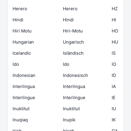
Herero
Herero
HZ
Hindi
Hindi
HI
Hiri Motu
Hiri-Motu
HO
Hungarian
Ungarisch
HU
Icelandic
Isländisch
IS
Ido
Ido
IO
Indonesian
Indonesisch
ID
Interlingua
Interlingua
IA
Interlingue
Interlingue
IE
Inuktitut
Inuktitut
IU
Inuqiaq
Inupik
IK
Irish
Irisch
GA