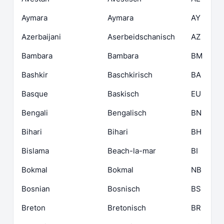
Aymara
Aymara
AY
Azerbaijani
Aserbeidschanisch
AZ
Bambara
Bambara
BM
Bashkir
Baschkirisch
BA
Basque
Baskisch
EU
Bengali
Bengalisch
BN
Bihari
Bihari
BH
Bislama
Beach-la-mar
BI
Bokmal
Bokmal
NB
Bosnian
Bosnisch
BS
Breton
Bretonisch
BR