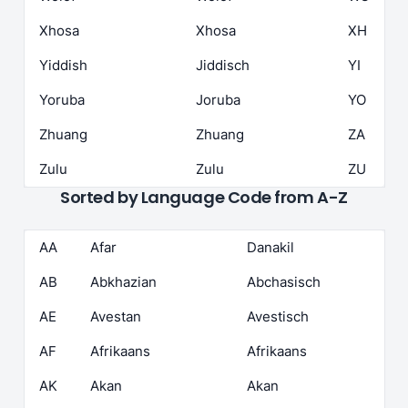
Xhosa
Xhosa
XH
Yiddish
Jiddisch
YI
Yoruba
Joruba
YO
Zhuang
Zhuang
ZA
Zulu
Zulu
ZU
Sorted by Language Code from A-Z
AA
Afar
Danakil
AB
Abkhazian
Abchasisch
AE
Avestan
Avestisch
AF
Afrikaans
Afrikaans
AK
Akan
Akan