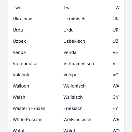
Twi
Twi
TW
Ukrainian
Ukrainisch
UK
Urdu
Urdu
UR
Uzbek
Usbekisch
UZ
Venda
Venda
VE
Vietnamese
Vietnamesisch
VI
Volapuk
Volapuk
VO
Walloon
Wallonisch
WA
Welsh
Walisisch
CY
Western Frisian
Friesisch
FY
White Russian
Weißrussisch
WR
Wolof
Wolof
WO