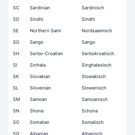
SC
Sardinian
Sardinisch
SD
Sindhi
Sindhi
SE
Northern Sami
Nordsaamisch
SG
Sango
Sango
SH
Serbo-Croatian
Serbokroatisch
SI
Sinhala
Singhalesisch
SK
Slovakian
Slowakisch
SL
Slovenian
Slowenisch
SM
Samoan
Samoanisch
SN
Shona
Schona
SO
Somalian
Somalisch
SQ
Albanian
Albanisch