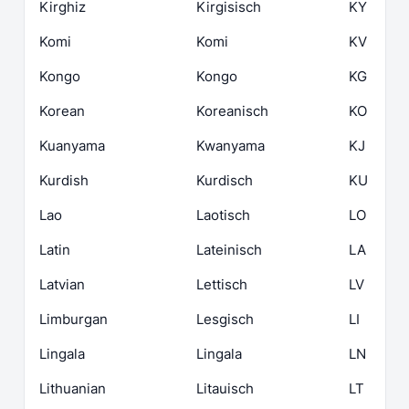
Kirghiz
Kirgisisch
KY
Komi
Komi
KV
Kongo
Kongo
KG
Korean
Koreanisch
KO
Kuanyama
Kwanyama
KJ
Kurdish
Kurdisch
KU
Lao
Laotisch
LO
Latin
Lateinisch
LA
Latvian
Lettisch
LV
Limburgan
Lesgisch
LI
Lingala
Lingala
LN
Lithuanian
Litauisch
LT