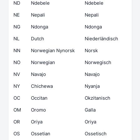
ND
Ndebele
Ndebele
NE
Nepali
Nepali
NG
Ndonga
Ndonga
NL
Dutch
Niederländisch
NN
Norwegian Nynorsk
Norsk
NO
Norwegian
Norwegisch
NV
Navajo
Navajo
NY
Chichewa
Nyanja
OC
Occitan
Okzitanisch
OM
Oromo
Galla
OR
Oriya
Oriya
OS
Ossetian
Ossetisch