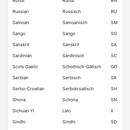
Rundi
Rundi
RN
Russian
Russisch
RU
Samoan
Samoanisch
SM
Sango
Sango
SG
Sanskrit
Sanskrit
SA
Sardinian
Sardinisch
SC
Scots Gaelic
Schottisch-Gälisch
GD
Serbian
Serbisch
SR
Serbo-Croatian
Serbokroatisch
SH
Shona
Schona
SN
Sichuan Yi
Lalo
II
Sindhi
Sindhi
SD