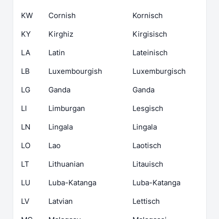
KW
Cornish
Kornisch
KY
Kirghiz
Kirgisisch
LA
Latin
Lateinisch
LB
Luxembourgish
Luxemburgisch
LG
Ganda
Ganda
LI
Limburgan
Lesgisch
LN
Lingala
Lingala
LO
Lao
Laotisch
LT
Lithuanian
Litauisch
LU
Luba-Katanga
Luba-Katanga
LV
Latvian
Lettisch