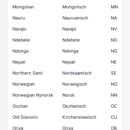
Mongolian
Mongolisch
MN
Nauru
Nauruanisch
NA
Navajo
Navajo
NV
Ndebele
Ndebele
ND
Ndonga
Ndonga
NG
Nepali
Nepali
NE
Northern Sami
Nordsaamisch
SE
Norwegian
Norwegisch
NO
Norwegian Nynorsk
Norsk
NN
Occitan
Okzitanisch
OC
Old Slavonic
Kirchenslawisch
CU
Oriya
Oriya
OR