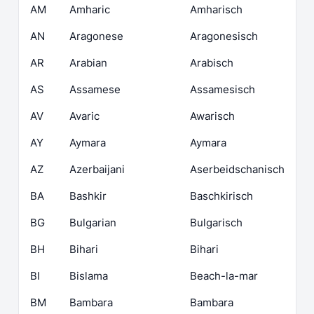
AM
Amharic
Amharisch
AN
Aragonese
Aragonesisch
AR
Arabian
Arabisch
AS
Assamese
Assamesisch
AV
Avaric
Awarisch
AY
Aymara
Aymara
AZ
Azerbaijani
Aserbeidschanisch
BA
Bashkir
Baschkirisch
BG
Bulgarian
Bulgarisch
BH
Bihari
Bihari
BI
Bislama
Beach-la-mar
BM
Bambara
Bambara