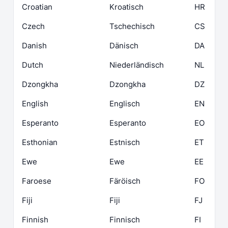
Croatian
Kroatisch
HR
Czech
Tschechisch
CS
Danish
Dänisch
DA
Dutch
Niederländisch
NL
Dzongkha
Dzongkha
DZ
English
Englisch
EN
Esperanto
Esperanto
EO
Esthonian
Estnisch
ET
Ewe
Ewe
EE
Faroese
Färöisch
FO
Fiji
Fiji
FJ
Finnish
Finnisch
FI