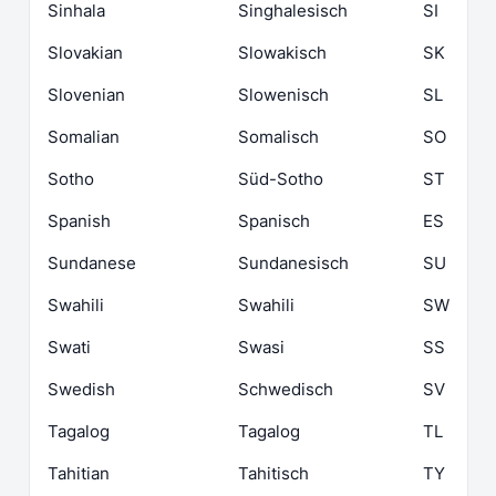
Sinhala
Singhalesisch
SI
Slovakian
Slowakisch
SK
Slovenian
Slowenisch
SL
Somalian
Somalisch
SO
Sotho
Süd-Sotho
ST
Spanish
Spanisch
ES
Sundanese
Sundanesisch
SU
Swahili
Swahili
SW
Swati
Swasi
SS
Swedish
Schwedisch
SV
Tagalog
Tagalog
TL
Tahitian
Tahitisch
TY