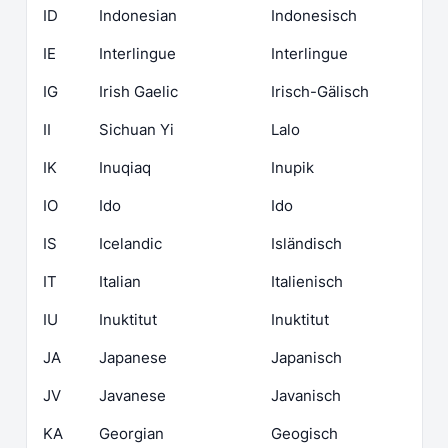
ID
Indonesian
Indonesisch
IE
Interlingue
Interlingue
IG
Irish Gaelic
Irisch-Gälisch
II
Sichuan Yi
Lalo
IK
Inuqiaq
Inupik
IO
Ido
Ido
IS
Icelandic
Isländisch
IT
Italian
Italienisch
IU
Inuktitut
Inuktitut
JA
Japanese
Japanisch
JV
Javanese
Javanisch
KA
Georgian
Geogisch