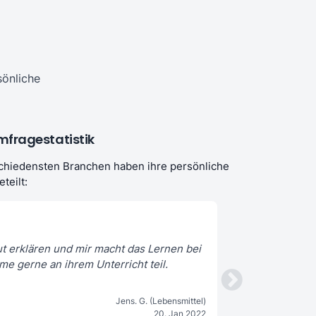
sönliche
mfragestatistik
chiedensten Branchen haben ihre persönliche
teilt:
t erklären und mir macht das Lernen bei
... ist ein unglaubl
me gerne an ihrem Unterricht teil.
sehr gut a
Jens. G. (Lebensmittel)
20. Jan 2022