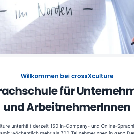
Willkommen bei crossXculture
rachschule für Unterneh
und ArbeitnehmerInnen
lture unterhält derzeit 150 In-Company- und Online-Sprach
damit wöchentlich mehr als 700 TeilnehmerInnen in ganz De