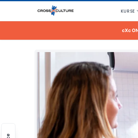
KURSE
cXc O