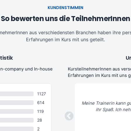
KUNDENSTIMMEN
So bewerten uns die TeilnehmerInnen
lnehmerInnen aus verschiedensten Branchen haben ihre per
Erfahrungen im Kurs mit uns geteilt.
istik
U
 In-company und In-house
KursteilnehmerInnen aus vers
Erfahrungen im Kurs mit uns ge
1127
614
Meine Trainerin kann gu
pathische und motivierende Lehrerin.
ihr Spaß. Ich neh
119
28
Philipp G. (Finance)
13. Feb 2019
2