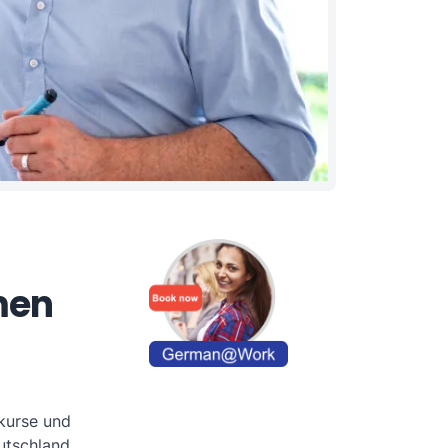
men
kurse und
utschland.