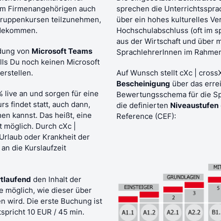
 um Firmenangehörigen auch
sprechen die Unterrichtsspra
 Gruppenkursen teilzunehmen,
über ein hohes kulturelles V
andekommen.
Hochschulabschluss (oft im s
aus der Wirtschaft und über 
ndung von
Microsoft Teams
SprachlehrerInnen im Rahme
alls Du noch keinen Microsoft
erstellen.
Auf Wunsch stellt cXc | cros
Bescheinigung
über das erre
 live an und sorgen für eine
Bewertungsschema für die Sp
rs findet
statt, auch dann,
die definierten
Niveaustufen
en kannst. Das heißt, eine
Reference (CEF):
t möglich. Durch cXc |
Urlaub oder Krankheit der
an die Kurslaufzeit
rtlaufend
den Inhalt der
e möglich, wie dieser über
n wird. Die erste Buchung ist
tspricht 10 EUR / 45 min.