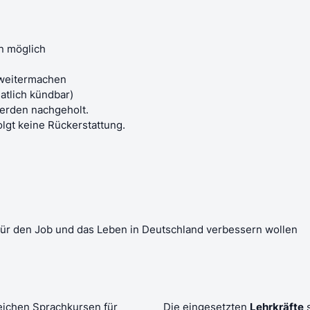
nn möglich
 weitermachen
atlich kündbar)
werden nachgeholt.
lgt keine Rückerstattung.
t für den Job und das Leben in Deutschland verbessern wollen
reichen Sprachkursen für
Die eingesetzten
Lehrkräfte
s