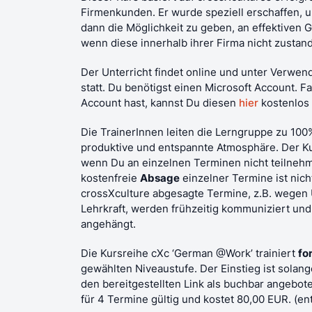
Firmenkunden. Er wurde speziell erschaffen,
dann die Möglichkeit zu geben, an effektiven
wenn diese innerhalb ihrer Firma nicht zust
Der Unterricht findet online und unter Verwe
statt. Du benötigst einen Microsoft Account. F
Account hast, kannst Du diesen
hier
kostenlos 
Die TrainerInnen leiten die Lerngruppe zu 100%
produktive und entspannte Atmosphäre. Der Ku
wenn Du an einzelnen Terminen nicht teilnehm
kostenfreie
Absage
einzelner Termine ist nich
crossXculture abgesagte Termine, z.B. wegen 
Lehrkraft, werden frühzeitig kommuniziert und 
angehängt.
Die Kursreihe cXc ‘German @Work’ trainiert
fo
gewählten Niveaustufe. Der Einstieg ist solang
den bereitgestellten Link als buchbar angebote
für 4 Termine gültig und kostet 80,00 EUR. (en