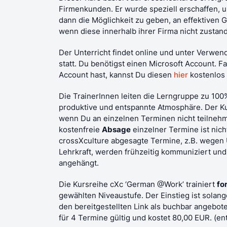
Firmenkunden. Er wurde speziell erschaffen,
dann die Möglichkeit zu geben, an effektiven
wenn diese innerhalb ihrer Firma nicht zust
Der Unterricht findet online und unter Verwe
statt. Du benötigst einen Microsoft Account. F
Account hast, kannst Du diesen
hier
kostenlos 
Die TrainerInnen leiten die Lerngruppe zu 100%
produktive und entspannte Atmosphäre. Der Ku
wenn Du an einzelnen Terminen nicht teilnehm
kostenfreie
Absage
einzelner Termine ist nich
crossXculture abgesagte Termine, z.B. wegen 
Lehrkraft, werden frühzeitig kommuniziert und 
angehängt.
Die Kursreihe cXc ‘German @Work’ trainiert
fo
gewählten Niveaustufe. Der Einstieg ist solang
den bereitgestellten Link als buchbar angebote
für 4 Termine gültig und kostet 80,00 EUR. (en