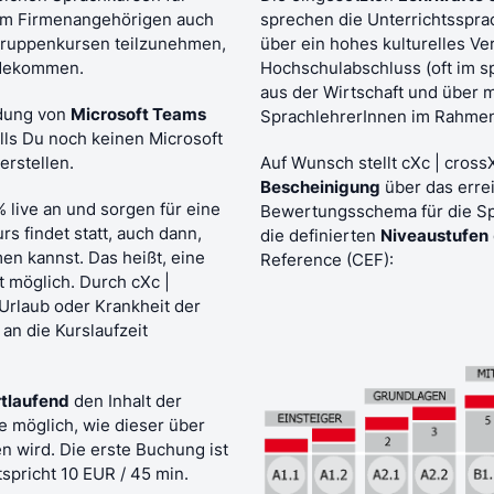
 um Firmenangehörigen auch
sprechen die Unterrichtsspra
 Gruppenkursen teilzunehmen,
über ein hohes kulturelles V
andekommen.
Hochschulabschluss (oft im s
aus der Wirtschaft und über 
ndung von
Microsoft Teams
SprachlehrerInnen im Rahme
alls Du noch keinen Microsoft
erstellen.
Auf Wunsch stellt cXc | cros
Bescheinigung
über das erre
 live an und sorgen für eine
Bewertungsschema für die Sp
rs findet
statt, auch dann,
die definierten
Niveaustufen
en kannst. Das heißt, eine
Reference (CEF):
t möglich. Durch cXc |
Urlaub oder Krankheit der
an die Kurslaufzeit
rtlaufend
den Inhalt der
e möglich, wie dieser über
n wird. Die erste Buchung ist
tspricht 10 EUR / 45 min.