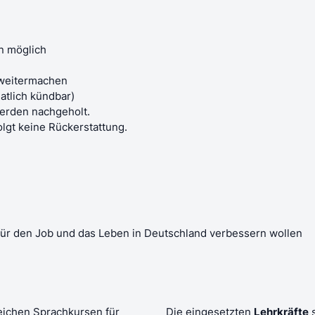
nn möglich
 weitermachen
atlich kündbar)
werden nachgeholt.
lgt keine Rückerstattung.
t für den Job und das Leben in Deutschland verbessern wollen
reichen Sprachkursen für
Die eingesetzten
Lehrkräfte
s