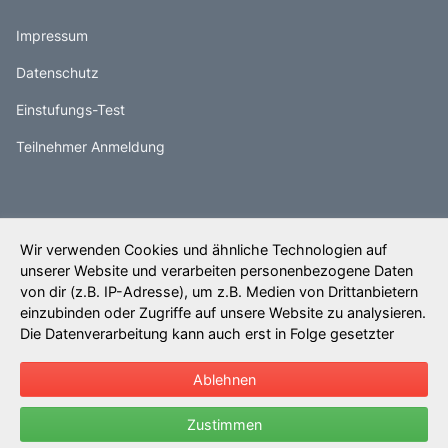
Impressum
Datenschutz
Einstufungs-Test
Teilnehmer Anmeldung
(0800) 2910 403
English
Wir verwenden Cookies und ähnliche Technologien auf
unserer Website und verarbeiten personenbezogene Daten
von dir (z.B. IP-Adresse), um z.B. Medien von Drittanbietern
einzubinden oder Zugriffe auf unsere Website zu analysieren.
Die Datenverarbeitung kann auch erst in Folge gesetzter
Cookies stattfinden. Wir teilen diese Daten mit Dritten, die wir
DaWi Design
in den Privatsphäre-Einstellungen benennen.
Weitere
Ablehnen
Infos...
© 2005-2026
crossXculture
Zustimmen